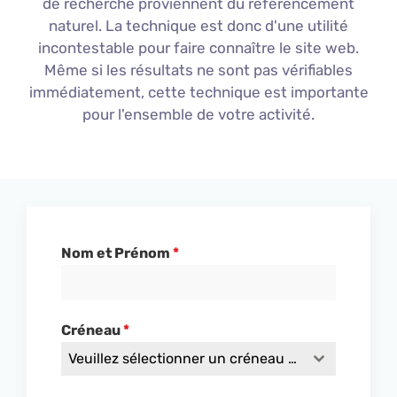
de
rec
her
che
prov
i
enn
ent
du
ré
f
é
rence
ment
nature
l
.
La
technique
est
don
c
d
'
une
ut
ilit
é
inc
ont
est
able
pour
faire
con
na
î
tre
le
site
web
.
M
ê
me
si
les
r
és
ult
ats
ne
s
ont
pas
v
ér
ifi
ables
imm
é
d
iat
ement
,
c
ette
technique
est
important
e
pour
l
'
ense
mble
de
vot
re
activ
ité
.
Nom et Prénom
*
Créneau
*
Veuillez sélectionner un créneau horaire