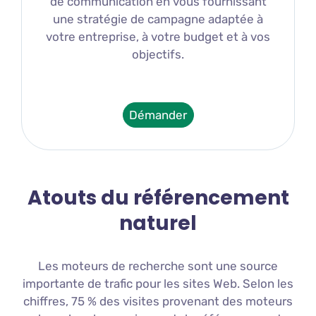
de communication en vous fournissant
une stratégie de campagne adaptée à
votre entreprise, à votre budget et à vos
objectifs.
Démander
Atouts du référencement
naturel
Les
m
ote
urs
de
rec
her
che
s
ont
une
source
important
e
de
tra
f
ic
pour
les
sites
Web
.
Sel
on
les
ch
iff
res
,
75
%
des
vis
ites
proven
ant
des
m
ote
urs