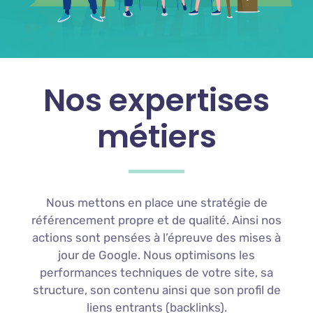
Nos expertises
métiers
N
ous
met
tons
en
place
une
strat
é
gie
de
ré
f
é
rence
ment
prop
re
et
de
qual
ité
.
A
ins
i
nos
actions
s
ont
pens
é
es
à
l
’
é
pre
uve
des
m
ises
à
jour
de
Google
.
N
ous
optim
isons
les
performances
techniques
de
vot
re
site
,
sa
structure
,
son
cont
en
u
a
ins
i
que
son
prof
il
de
li
ens
entrants
(
back
links
).