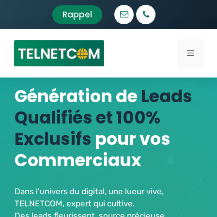
Aller
Rappel
au
contenu
Menu
Génération de
Leads
Qualifiés et 100%
Exclusifs
pour vos
Commerciaux
Dans l'univers du digital, une lueur vive,
TELNETCOM, expert qui cultive.
Des leads fleurissent, source précieuse,