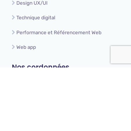
Design UX/UI
Technique digital
Performance et Référencement Web
Web app
Nos cordonnées
+33 (0)6 20 64 38 65
18 Rue Gustave Eiffel, 91100 Corbeil-
Essonnes
contact@telnetcom.fr